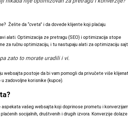
i nikada nije optimizovan za pretragu i konverzije?
e? Želite da “cveta” i da dovede klijente koji plaćaju.
pravi alati. Optimizacija ze pretragu (SEO) i optimizacija stope
 za ručnu optimizaciju, i tu nastupaju alati za optimizaciju sajt
pa zato to morate uradili i vi.
iju websajta postoje da bi vam pomogli da privučete više klijena
 u zadovoljne korisnike (kupce).
jta?
je aspekata vašeg websajta koji doprinose prometu i konverzijam
plaćenih socijalnih, društvenih i drugih izvora. Konverzije dolaze