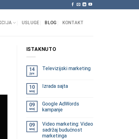
KCIJA
USLUGE
BLOG
KONTAKT
ISTAKNUTO
Televizijski marketing
14
јун
Izrada sajta
10
мај
Google AdWords
09
мај
kampanje
Video marketing: Video
09
мај
sadržaj budućnost
marketinga