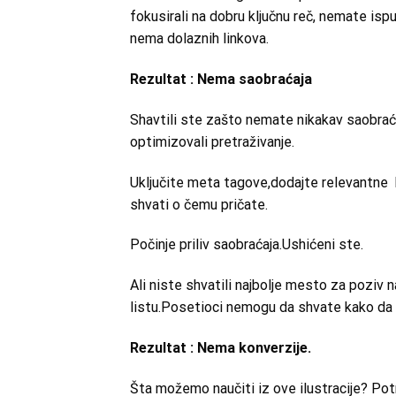
fokusirali na dobru ključnu reč, nemate isp
nema dolaznih linkova.
Rezultat : Nema saobraćaja
Shavtili ste zašto nemate nikakav saobraća
optimizovali pretraživanje.
Uključite meta tagove,dodajte relevantne k
shvati o čemu pričate.
Počinje priliv saobraćaja.Ushićeni ste.
Ali niste shvatili najbolje mesto za poziv n
listu.Posetioci nemogu da shvate kako da 
Rezultat : Nema konverzije.
Šta možemo naučiti iz ove ilustracije? Pot