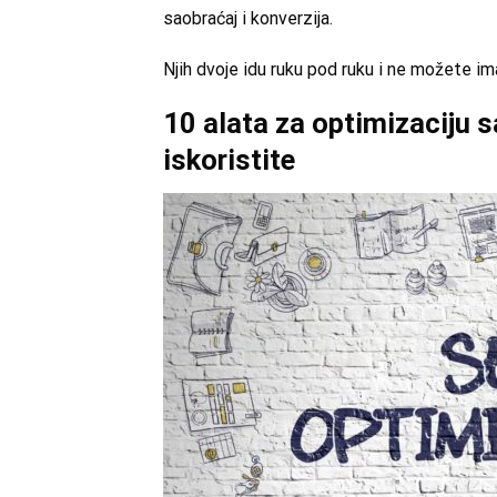
saobraćaj i konverzija.
Njih dvoje idu ruku pod ruku i ne možete ima
10 alata za optimizaciju s
iskoristite