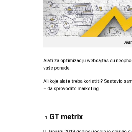
Alat
Alati za optimizaciju websajtas su neophod
vaše ponude.
Ali koje alate treba koristiti? Sastavio sam
– da sprovodite marketing.
GT metrix
U Januaru 2018 godine,Google je objavio svo