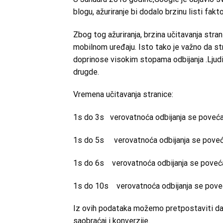
blogu, ažuriranje bi dodalo brzinu listi fakt
Zbog tog ažuriranja, brzina učitavanja stran
mobilnom uređaju. Isto tako je važno da st
doprinose visokim stopama odbijanja .Ljudi
drugde.
Vremena učitavanja stranice:
1s do 3s verovatnoća odbijanja se pove
1s do 5s verovatnoća odbijanja se pov
1s do 6s verovatnoća odbijanja se pove
1s do 10s verovatnoća odbijanja se pov
Iz ovih podataka možemo pretpostaviti da,
saobraćaj i konverzije.