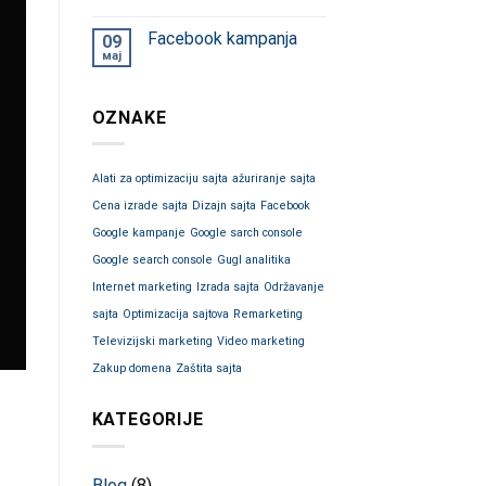
Facebook kampanja
09
мај
OZNAKE
Alati za optimizaciju sajta
ažuriranje sajta
Cena izrade sajta
Dizajn sajta
Facebook
Google kampanje
Google sarch console
Google search console
Gugl analitika
Internet marketing
Izrada sajta
Održavanje
sajta
Optimizacija sajtova
Remarketing
Televizijski marketing
Video marketing
Zakup domena
Zaštita sajta
KATEGORIJE
Blog
(8)