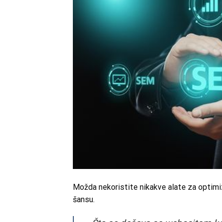
Možda nekoristite nikakve alate za optimiza
šansu.