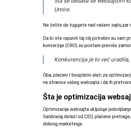
Šta se dešava se websajtom koj
Umire.
Ne želite da tugujete nad vašem sajtu,zar n
Da bi ste ispunili taj cilj potrebni su vam 
konverzije (CRO) su postale previše zamorne
Konkurencija je to već uradila, 
Oba, plaćeni I besplatni alati za optimizac
na stranice vašeg websajta i da ih pretvore
Šta je optimizacija websa
Optimizacija websajta uključuje poboljšan
Saobraćaj dolazi od CEO, plaćene pretrage, 
dobrog marketinga.