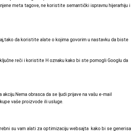
unjene meta tagove, ne koristite semantički ispravnu hijerarhiju i
j,tako da koristite alate o kojima govorim u nastavku da biste
ljučne reči i koristite H oznaku kako bi ste pomogli Googlu da
a akciju.Nema obrasca da se ljudi prijave na vašu e-mail
kupe vaše proizvode ili usluge.
rebni su vam alati za optimizaciju websajta kako bi se generisa