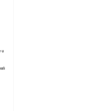
e u
ali