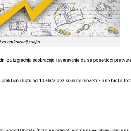
i za optimizaciju sajta
ni za izgradnju saobraćaja i uveravanje da se posetioci pretvar
 praktičnu listu od 10 alata bez kojih ne možete-ili ne biste treb
j Speed Update (brzo ažuriranje). Prema najavi objavljivanja na