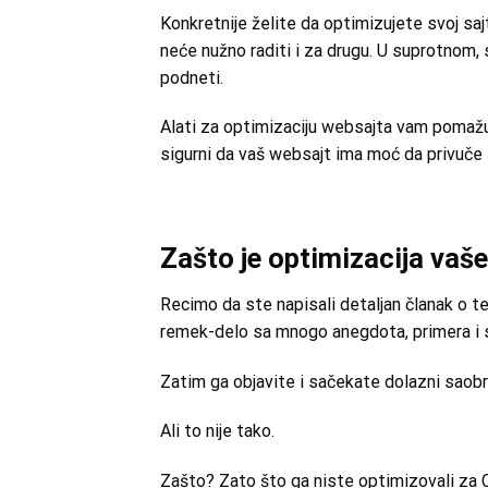
Konkretnije želite da optimizujete svoj saj
neće nužno raditi i za drugu. U suprotnom,
podneti.
Alati za optimizaciju websajta vam pomažu
sigurni da vaš websajt ima moć da privuče š
Zašto je optimizacija vaš
Recimo da ste napisali detaljan članak o tem
remek-delo sa mnogo anegdota, primera i 
Zatim ga objavite i sačekate dolazni saobr
Ali to nije tako.
Zašto? Zato što ga niste optimizovali za 