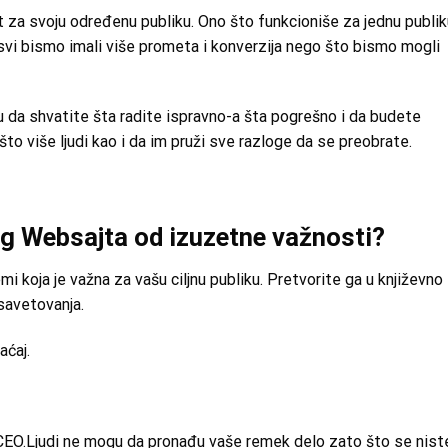
t za svoju određenu publiku. Ono što funkcioniše za jednu publik
 svi bismo imali više prometa i konverzija nego što bismo mogli
 da shvatite šta radite ispravno-a šta pogrešno i da budete
to više ljudi kao i da im pruži sve razloge da se preobrate.
eg Websajta od izuzetne važnosti?
i koja je važna za vašu ciljnu publiku. Pretvorite ga u književno
savetovanja.
aćaj.
CEO.Ljudi ne mogu da pronađu vaše remek delo zato što se nist