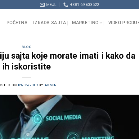
MEJL
+381 69 633522
POČETNA
IZRADA SAJTA
MARKETING
VIDEO PRODU
BLOG
iju sajta koje morate imati i kako da
ih iskoristite
OSTED ON
09/05/2019
BY
ADMIN