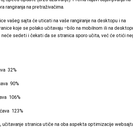
ora rangiranja na pretraživačima.
ice vašeg sajta će uticati na vaše rangiranje na desktopu i na
ranice koje se polako učitavaju –bilo na mobilnom ili na desktop
 neće sedeti i čekati da se stranica sporo učita, već će otići n
ćava 32%
ećava 90%
ćava 106%
ećava 123%
 učitavanje stranica utiče na oba aspekta optimizacije websajta