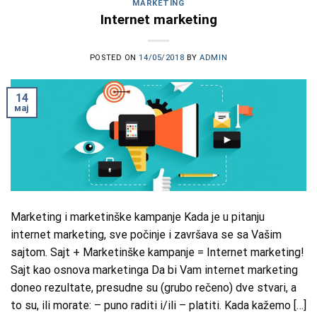
MARKETING
Internet marketing
POSTED ON
14/05/2018
BY
ADMIN
14
мај
Marketing i marketinške kampanje Kada je u pitanju
internet marketing, sve počinje i završava se sa Vašim
sajtom. Sajt + Marketinške kampanje = Internet marketing!
Sajt kao osnova marketinga Da bi Vam internet marketing
doneo rezultate, presudne su (grubo rečeno) dve stvari, a
to su, ili morate: – puno raditi i/ili – platiti. Kada kažemo […]