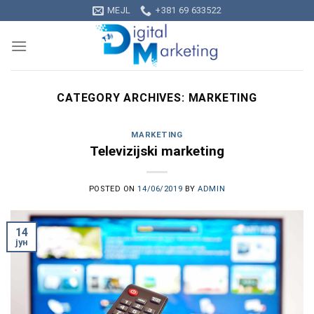
Skip
MEJL
+381 69 633522
to
content
CATEGORY ARCHIVES:
MARKETING
MARKETING
Televizijski marketing
POSTED ON
14/06/2019
BY
ADMIN
14
јун