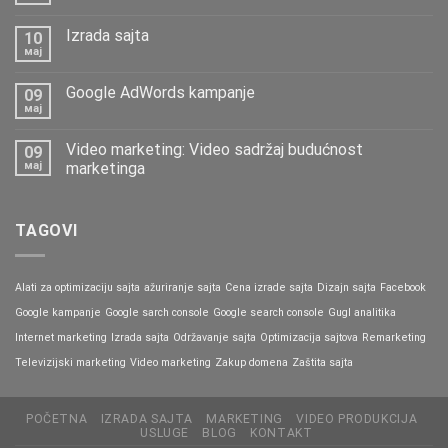
Izrada sajta
10
мај
Google AdWords kampanje
09
мај
Video marketing: Video sadržaj budućnost
09
мај
marketinga
TAGOVI
Alati za optimizaciju sajta
ažuriranje sajta
Cena izrade sajta
Dizajn sajta
Facebook
Google kampanje
Google sarch console
Google search console
Gugl analitika
Internet marketing
Izrada sajta
Održavanje sajta
Optimizacija sajtova
Remarketing
Televizijski marketing
Video marketing
Zakup domena
Zaštita sajta
POČETNA
IZRADA SAJTA
MARKETING
VIDEO PRODUKCIJA
USLUGE
BLOG
KONTAKT