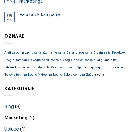
мај
marketinga
Facebook kampanja
09
мај
OZNAKE
Alati za optimizaciju sajta
ažuriranje sajta
Cena izrade sajta
Dizajn sajta
Facebook
Google kampanje
Google sarch console
Google search console
Gugl analitika
Internet marketing
Izrada sajta
Održavanje sajta
Optimizacija sajtova
Remarketing
Televizijski marketing
Video marketing
Zakup domena
Zaštita sajta
KATEGORIJE
Blog
(8)
Marketing
(2)
Usluge
(1)