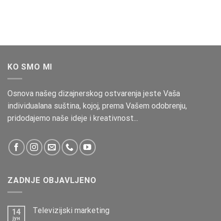
KO SMO MI
Osnova našeg dizajnerskog ostvarenja jeste Vaša
individualana suština, kojoj, prema Vašem odobrenju,
pridodajemo naše ideje i kreativnost...
ZADNJE OBJAVLJENO
Televizijski marketing
14
јун