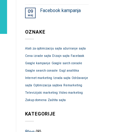
Facebook kampanja
09
мај
OZNAKE
Alati za optimizaciju sajta
ažuriranje sajta
Cena izrade sajta
Dizajn sajta
Facebook
Google kampanje
Google sarch console
Google search console
Gugl analitika
Internet marketing
Izrada sajta
Održavanje
sajta
Optimizacija sajtova
Remarketing
Televizijski marketing
Video marketing
Zakup domena
Zaštita sajta
KATEGORIJE
Blog
(8)