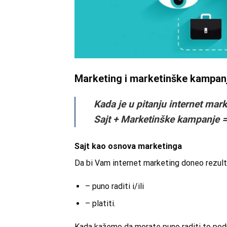
Marketing i marketinške kampan
Kada je u pitanju internet mar
Sajt + Marketinške kampanje =
Sajt kao osnova marketinga
Da bi Vam internet marketing doneo rezultat
– puno raditi i/ili
– platiti.
Kada kažemo da morate puno raditi to po