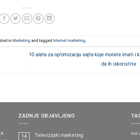
sted in
Marketing
and tagged
Internet marketing
.
10 alata za optimizaciju sajta koje morate imati i 
da ih iskoristite
ZADNJE OBJAVLJENO
TA
te
Alati 
Televizijski marketing
14