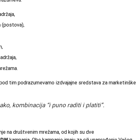
držaja,
 (postova),
m,
adržaja,
mrežama.
, pod tim podrazumevamo izdvajajne sredstava za marketinške
o, kombinacija “i puno raditi i platiti”.
nje na društvenim mrežama, od kojih su dve
ADW
kampanja. Obe kampanje imaju za cilj unapređenje Vašeg