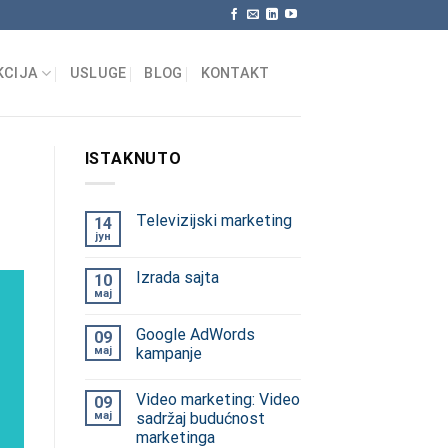
KCIJA
USLUGE
BLOG
KONTAKT
ISTAKNUTO
Televizijski marketing
14
јун
Izrada sajta
10
мај
Google AdWords
09
мај
kampanje
Video marketing: Video
09
мај
sadržaj budućnost
marketinga