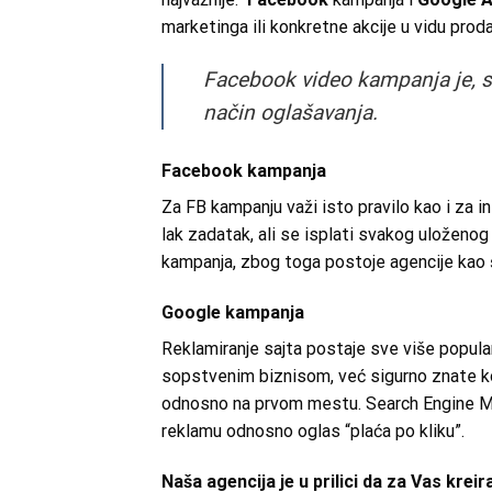
marketinga ili konkretne akcije u vidu proda
Facebook video kampanja je, si
način oglašavanja.
Facebook kampanja
Za FB kampanju važi isto pravilo kao i za i
lak zadatak, ali se isplati svakog uloženog
kampanja, zbog toga postoje agencije kao št
Google kampanja
Reklamiranje sajta postaje sve više popula
sopstvenim biznisom, već sigurno znate kol
odnosno na prvom mestu. Search Engine Mar
reklamu odnosno oglas “plaća po kliku”.
Naša agencija je u prilici da za Vas krei