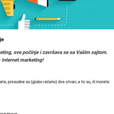
je
keting, sve počinje i završava se sa Vašim sajtom.
 Internet marketing!
e, presudne su (grubo rečeno) dve stvari, a to su, ili morate:
drazumeva: