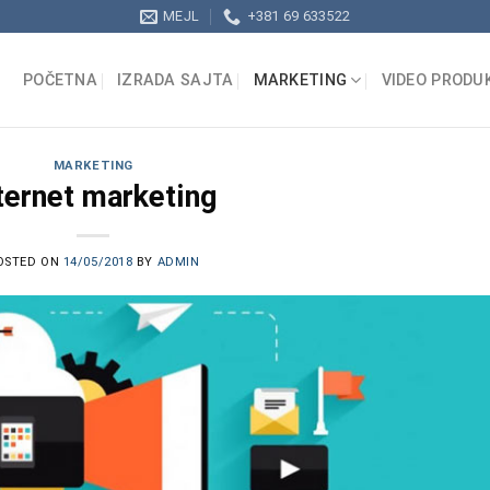
MEJL
+381 69 633522
POČETNA
IZRADA SAJTA
MARKETING
VIDEO PRODU
MARKETING
ternet marketing
OSTED ON
14/05/2018
BY
ADMIN