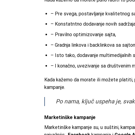
– Pre svega, postavljanje kvalitetnog sa
– Konstatntno dodavanje novih sadržaja
– Pravilno optimizovanje sajta,
– Gradnja linkova i backlinkova sa sajto
– Isto tako, dodavanje multimedijalnih s
– I konačno, uvezivanje sa društvenim 
Kada kažemo da morate ili možete platiti
kampanje.
Po nama, ključ uspeha je, svakak
Marketinške kampanje
Marketinške kampanje su, u suštini, kampa
najvažnije:
Facebook
kampanja i
Google 