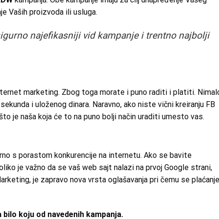
je Vaših proizvoda ili usluga.
gurno najefikasniji vid kampanje i trentno najbolji
nternet marketing. Zbog toga morate i puno raditi i platiti. Nimal
 sekunda i uloženog dinara. Naravno, ako niste vični kreiranju FB
o je naša koja će to na puno bolji način uraditi umesto vas.
rno s porastom konkurencije na internetu. Ako se bavite
iko je važno da se vaš web sajt nalazi na prvoj Google strani,
keting, je zapravo nova vrsta oglašavanja pri čemu se plaćanj
ra bilo koju od navedenih kampanja.